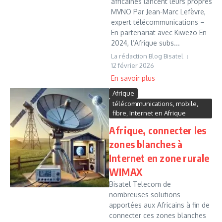
africaines lancent leurs propres
MVNO Par Jean-Marc Lefèvre,
expert télécommunications –
En partenariat avec Kiwezo En
2024, l’Afrique subs...
La rédaction Blog Bisatel
12 février 2026
Afrique
télécommunications, mobile,
fibre, Internet en Afrique
Afrique, connecter les
zones blanches à
Internet en zone rurale
WIMAX
Bisatel Telecom de
nombreuses solutions
apportées aux Africains à fin de
connecter ces zones blanches