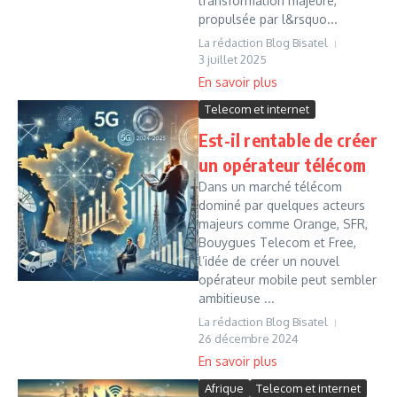
transformation majeure,
propulsée par l&rsquo...
La rédaction Blog Bisatel
3 juillet 2025
Telecom et internet
Est-il rentable de créer
un opérateur télécom
Dans un marché télécom
dominé par quelques acteurs
majeurs comme Orange, SFR,
Bouygues Telecom et Free,
l’idée de créer un nouvel
opérateur mobile peut sembler
ambitieuse ...
La rédaction Blog Bisatel
26 décembre 2024
Afrique
Telecom et internet