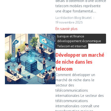
délais d’obtention d’une licence
telecom mobiles représente
une étape fondamental...
La rédaction Blog Bisatel
19 novembre 2025
banque et finance
développement économique
Telecom et internet
Développer un marché
de niche dans les
telecom
Comment développer un
marché de niche dans le
secteur des
télécommunications
internationales Le secteur des
télécommunications
internationales connaît une