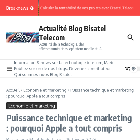
Breaknews
Calculer la rentabilité de vos projets avec Bisatel Telecom.
Actualité Blog Bisatel
Telecom
Actualité de la technologie, des
télécommunications, opérateur mobile et IA
Information & news sur la technologie telecom, IA etc
Publiez sur un de nos blogs. Devenez contributeur
Qui sommes-nous Blog Bisatel
Accueil
/
Economie et marketing
/
Puissance technique et marketing
: pourquoi Apple a tout compris
Economie et marketing
Puissance technique et marketing
: pourquoi Apple a tout compris
Par
Jeanne Matilde de latre
19 février 2026