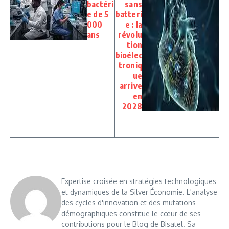
bactéri
sans
e de 5
batteri
000
e : la
ans
révolu
tion
bioélec
troniq
ue
arrive
en
2028
Expertise croisée en stratégies technologiques
et dynamiques de la Silver Économie. L'analyse
des cycles d'innovation et des mutations
démographiques constitue le cœur de ses
contributions pour le Blog de Bisatel. Sa