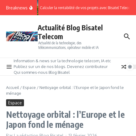
Breaknews
Calculer la rentabilité de vos projets avec Bisatel Telecom.
Actualité Blog Bisatel
Telecom
Actualité de la technologie, des
télécommunications, opérateur mobile et IA
Information & news sur la technologie telecom, IA etc
Publiez sur un de nos blogs. Devenez contributeur
Qui sommes-nous Blog Bisatel
Accueil
/
Espace
/
Nettoyage orbital : l’Europe et le Japon fond le
ménage
Espace
Nettoyage orbital : l’Europe et le
Japon fond le ménage
Par
La rédaction Blog Bisatel
13 février 2026