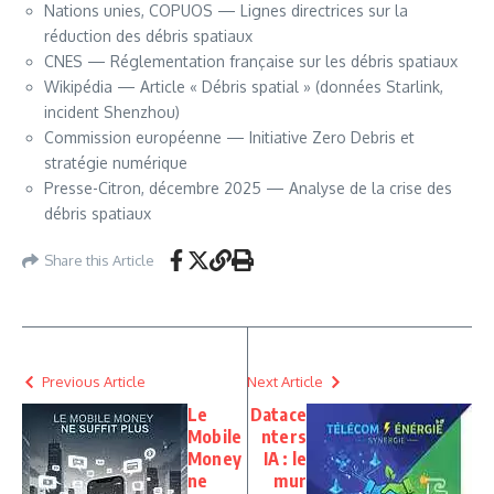
Nations unies, COPUOS — Lignes directrices sur la
réduction des débris spatiaux
CNES — Réglementation française sur les débris spatiaux
Wikipédia — Article « Débris spatial » (données Starlink,
incident Shenzhou)
Commission européenne — Initiative Zero Debris et
stratégie numérique
Presse-Citron, décembre 2025 — Analyse de la crise des
débris spatiaux
Share this Article
Previous Article
Next Article
Le
Datace
Mobile
nters
Money
IA : le
ne
mur