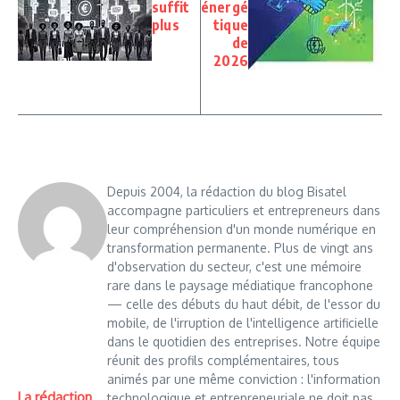
suffit
énergé
plus
tique
de
2026
Depuis 2004, la rédaction du blog Bisatel
accompagne particuliers et entrepreneurs dans
leur compréhension d'un monde numérique en
transformation permanente. Plus de vingt ans
d'observation du secteur, c'est une mémoire
rare dans le paysage médiatique francophone
— celle des débuts du haut débit, de l'essor du
mobile, de l'irruption de l'intelligence artificielle
dans le quotidien des entreprises. Notre équipe
réunit des profils complémentaires, tous
animés par une même conviction : l'information
La rédaction
technologique et entrepreneuriale ne doit pas