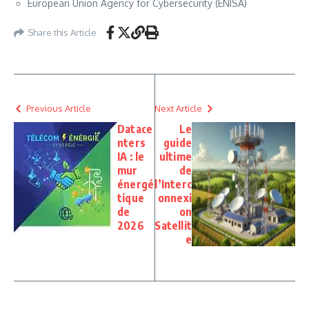
European Union Agency for Cybersecurity (ENISA)
Share this Article
Previous Article
Next Article
Datace
Le
nters
guide
IA : le
ultime
mur
de
énergé
l’Interc
tique
onnexi
de
on
2026
Satellit
e