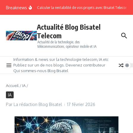
Breaknews
Calculer la rentabilité de vos projets avec Bisatel Telecom.
Actualité Blog Bisatel
Telecom
Actualité de la technologie, des
télécommunications, opérateur mobile et IA
Information & news sur la technologie telecom, IA etc
Publiez sur un de nos blogs. Devenez contributeur
Qui sommes-nous Blog Bisatel
Accueil
/
IA
/
IA
Par
La rédaction Blog Bisatel
17 février 2026