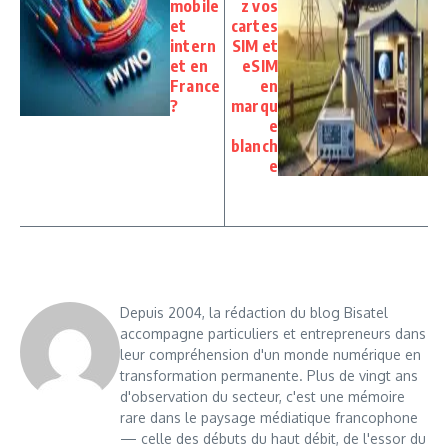
mobile
z vos
et
cartes
intern
SIM et
et en
eSIM
France
en
?
marqu
e
blanch
e
Depuis 2004, la rédaction du blog Bisatel
accompagne particuliers et entrepreneurs dans
leur compréhension d'un monde numérique en
transformation permanente. Plus de vingt ans
d'observation du secteur, c'est une mémoire
rare dans le paysage médiatique francophone
— celle des débuts du haut débit, de l'essor du