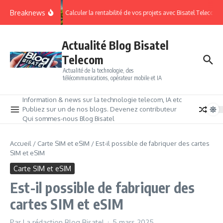
Breaknews
Calculer la rentabilité de vos projets avec Bisatel Telecom.
Actualité Blog Bisatel
Telecom
Actualité de la technologie, des
télécommunications, opérateur mobile et IA
Information & news sur la technologie telecom, IA etc
Publiez sur un de nos blogs. Devenez contributeur
Qui sommes-nous Blog Bisatel
Accueil
/
Carte SIM et eSIM
/
Est-il possible de fabriquer des cartes
SIM et eSIM
Carte SIM et eSIM
Est-il possible de fabriquer des
cartes SIM et eSIM
Par
La rédaction Blog Bisatel
5 mars 2025