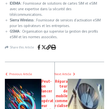
IDEMIA
: Fournisseur de solutions de cartes SIM et eSIM
avec une expertise dans la sécurité des
télécommunications.
Sierra Wireless
: Fournisseur de services d’activation eSIM
pour les opérateurs et les entreprises.
GSMA
: Organisation qui supervise la gestion des profils
eSIM et les normes associées.
Share this Article
Previous Article
Next Article
Peut-
Répara
on
teur
lancer
de
un
mobile
opérat
comme
eur
rcialise